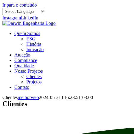
Ir para o conteúdo
Instagram
LinkedIn
Quem Somos
ESG
História
Inovação
Atuação
Compliance
Qualidade
Nosso Projetos
Clientes
Projetos
Contato
Clientes
melhorweb
2024-05-21T16:28:51-03:00
Clientes